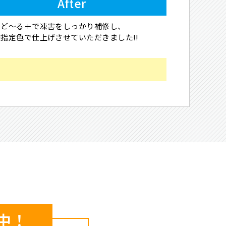
After
もど～る＋で凍害をしっかり補修し、
指定色で仕上げさせていただきました!!
中！